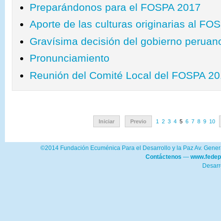
Preparándonos para el FOSPA 2017
Aporte de las culturas originarias al FO
Gravísima decisión del gobierno peruan
Pronunciamiento
Reunión del Comité Local del FOSPA 20
Iniciar
Previo
1
2
3
4
5
6
7
8
9
10
©2014 Fundación Ecuménica Para el Desarrollo y la Paz Av. Genera
Contáctenos
—
www.fedep
Desarr