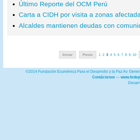
Último Reporte del OCM Perú
Carta a CIDH por visita a zonas afectad
Alcaldes mantienen deudas con comuni
Iniciar
Previo
1
2
3
4
5
6
7
8
9
10
©2014 Fundación Ecuménica Para el Desarrollo y la Paz Av. Genera
Contáctenos
—
www.fedep
Desarr