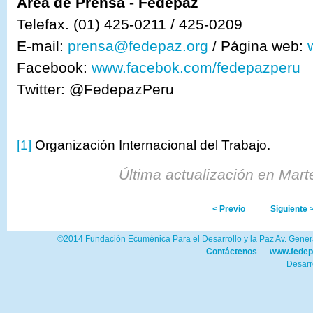
Área de Prensa - Fedepaz
Telefax. (01) 425-0211 / 425-0209
E-mail:
prensa@fedepaz.org
/ Página web:
Facebook:
www.facebok.com/fedepazperu
Twitter: @FedepazPeru
[1]
Organización Internacional del Trabajo.
Última actualización en Mar
< Previo
Siguiente 
©2014 Fundación Ecuménica Para el Desarrollo y la Paz Av. Genera
Contáctenos
—
www.fedep
Desarr