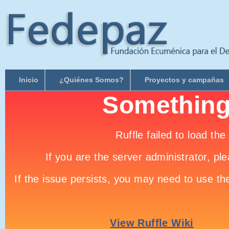
Inicio
¿Quiénes Somos?
Proyectos y campañas