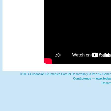
©2014 Fundación Ecuménica Para el Desarrollo y la Paz Av. Genera
Contáctenos
—
www.fedep
Desarr