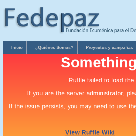
Inicio
¿Quiénes Somos?
Proyectos y campañas