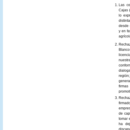
Las c
Cajas 
lo exp
distin
desde 
y en fa
agrícol
Rechaz
Blanc
licenc
nuest
confor
dialog
región
genera
firmas
promot
Rechaz
firmad
empres
de cap
tomar 
ha de
discap