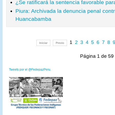
¿Se ratificará la sentencia favorable p
Piura: Archivada la denuncia penal cont
Huancabamba
1
2
3
4
5
6
7
8
Iniciar
Previo
Página 1 de 59
Tweets por el @FedepazPeru.