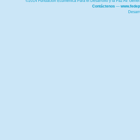
©2014 Fundación Ecuménica Para el Desarrollo y la Paz Av. Genera
Contáctenos
—
www.fedep
Desarr