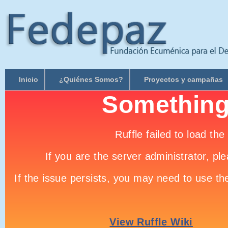
Inicio
¿Quiénes Somos?
Proyectos y campañas