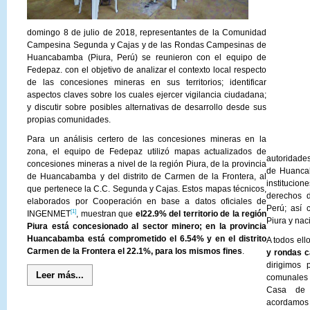
domingo 8 de julio de 2018, representantes de la Comunidad
Campesina Segunda y Cajas y de las Rondas Campesinas de
Huancabamba (Piura, Perú) se reunieron con el equipo de
Fedepaz. con el objetivo de analizar el contexto local respecto
de las concesiones mineras en sus territorios; identificar
aspectos claves sobre los cuales ejercer vigilancia ciudadana;
y discutir sobre posibles alternativas de desarrollo desde sus
propias comunidades.
Para un análisis certero de las concesiones mineras en la
zona, el equipo de Fedepaz utilizó mapas actualizados de
autoridades
concesiones mineras a nivel de la región Piura, de la provincia
de Huancab
de Huancabamba y del distrito de Carmen de la Frontera, al
institucio
que pertenece la C.C. Segunda y Cajas. Estos mapas técnicos,
derechos d
elaborados por Cooperación en base a datos oficiales de
Perú; así 
[1]
INGENMET
, muestran que
el
22.9% del territorio de la región
Piura y naci
Piura está concesionado al sector minero; en la provincia
Huancabamba está comprometido el 6.54% y en el distrito
A todos ell
Carmen de la Frontera el 22.1%, para los mismos fines
.
y rondas 
dirigimos
Leer más...
comunales 
Casa de 
acordamos 