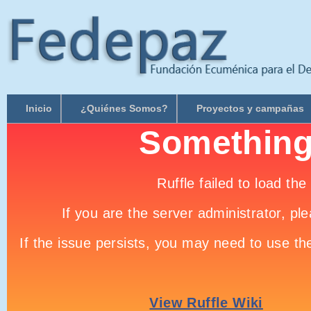
Inicio
¿Quiénes Somos?
Proyectos y campañas