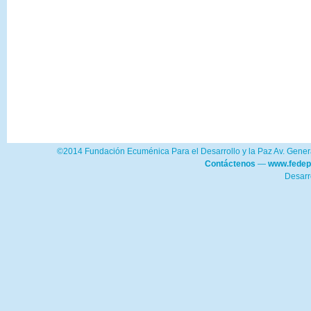
©2014 Fundación Ecuménica Para el Desarrollo y la Paz Av. Genera
Contáctenos
—
www.fedep
Desarr