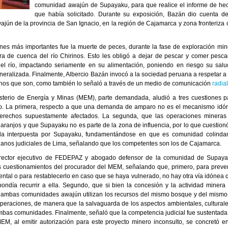
comunidad awajún de Supayaku, para que realice el informe de he
que había solicitado. Durante su exposición, Bazán dio cuenta de
jún de la provincia de San Ignacio, en la región de Cajamarca y zona fronteriza 
nes más importantes fue la muerte de peces, durante la fase de exploración min
a de cuenca del río Chirinos. Esto les obligó a dejar de pescar y comer pesca
 del río, impactando seriamente en su alimentación, poniendo en riesgo su salu
eralizada. Finalmente, Albercio Bazán invocó a la sociedad peruana a respetar a 
nos que son, como también lo señaló a través de un medio de comunicación
radia
sterio de Energía y Minas (MEM), parte demandada, aludió a tres cuestiones p
sto. La primera, respecto a que una demanda de amparo no es el mecanismo idó
erechos supuestamente afectados. La segunda, que las operaciones mineras
Naranjos y que Supayaku no es parte de la zona de influencia, por lo que cuestionó
a interpuesta por Supayaku, fundamentándose en que es comunidad colindan
rganos judiciales de Lima, señalando que los competentes son los de Cajamarca.
director ejecutivo de FEDEPAZ y abogado defensor de la comunidad de Supaya
res cuestionamientos del procurador del MEM, señalando que, primero, para prever
ntal o para restablecerlo en caso que se haya vulnerado, no hay otra vía idónea 
ndía recurrir a ella. Segundo, que si bien la concesión y la actividad minera 
, ambas comunidades awajún utilizan los recursos del mismo bosque y del mismo 
peraciones, de manera que la salvaguarda de los aspectos ambientales, culturale
ambas comunidades. Finalmente, señaló que la competencia judicial fue sustentada
EM, al emitir autorización para este proyecto minero inconsulto, se concretó en