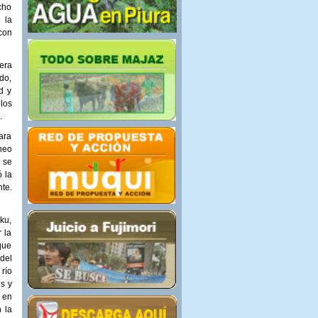
cho
 la
con
era
do,
d y
los
l
.
ara
neo
 se
 la
te.
ku,
 la
que
del
río
s y
 en
 la