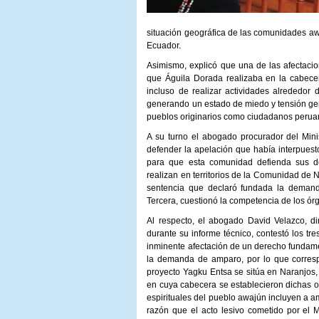
situación geográfica de las comunidades awa
Ecuador.
Asimismo, explicó que una de las afectacio
que Águila Dorada realizaba en la cabecer
incluso de realizar actividades alrededor
generando un estado de miedo y tensión gen
pueblos originarios como ciudadanos perua
A su turno el abogado procurador del Mini
defender la apelación que había interpue
para que esta comunidad defienda sus d
realizan en territorios de la Comunidad de 
sentencia que declaró fundada la demand
Tercera, cuestionó la competencia de los ó
Al respecto, el abogado David Velazco, 
durante su informe técnico, contestó los t
inminente afectación de un derecho fundame
la demanda de amparo, por lo que correspo
proyecto Yagku Entsa se sitúa en Naranjos
en cuya cabecera se establecieron dichas o
espirituales del pueblo awajún incluyen a 
razón que el acto lesivo cometido por el M