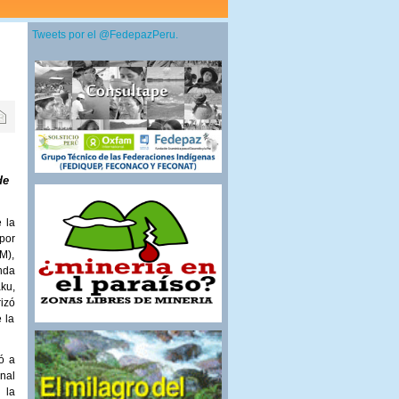
Tweets por el @FedepazPeru.
de
 la
 por
M),
nda
ku,
izó
 la
ó a
nal
 la