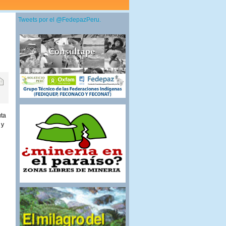
Tweets por el @FedepazPeru.
uta
 y