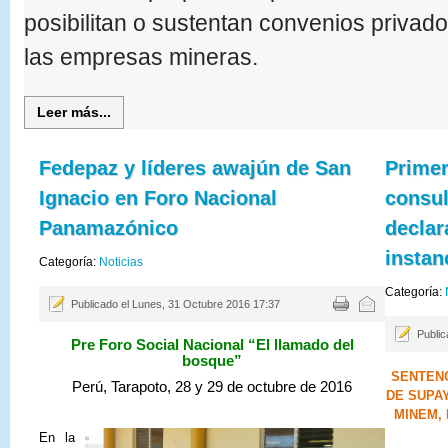
posibilitan o sustentan convenios privad
las empresas mineras.
Leer más...
Fedepaz y líderes awajún de San
Prime
Ignacio en Foro Nacional
consul
Panamazónico
declar
instan
Categoría:
Noticias
Categoría:
Publicado el Lunes, 31 Octubre 2016 17:37
Public
Pre Foro Social Nacional “El llamado del
bosque”
SENTENC
Perú, Tarapoto, 28 y 29 de octubre de 2016
DE SUPA
MINEM,
En la