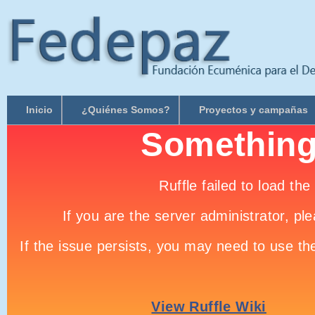
Inicio
¿Quiénes Somos?
Proyectos y campañas