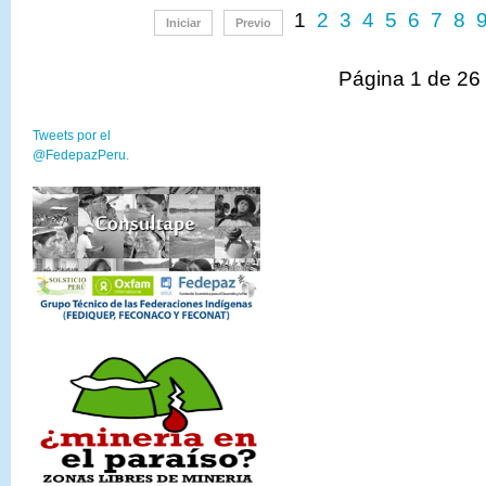
1
2
3
4
5
6
7
8
Iniciar
Previo
Página 1 de 26
Tweets por el
@FedepazPeru.