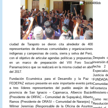
ciudad de Tarapoto se dieron cita alrededor de 400
representantes de diversas comunidades y organizaciones
indígenas y campesinas de costa, sierra y selva del Perú,
Después de
con el objetivo de articular agendas políticas y propuestas,
inversión 
en un marco de preparación del VIII Foro Social
fecha 2 
Panamazónico que se realizará en la misma ciudad en abril
Especializ
del 2017.
Justicia 
Fundación Ecuménica para el Desarrollo y la Paz –
FUNDADA 
FEDEPAZ estuvo presente en este importante evento junto
Comunida
a tres líderes representantes del pueblo awajún de la
Fronteri
Ministerio
provincia de San Ignacio – Cajamarca, Albercio Bazán
(Presidente de ORFAC – Comunidad de Supayaku), Alberto
Como rec
Ramos (Presidente de ORASI – Comunidad de Naranjos) y
Resolució
Wilmer Jeremías (Responsable de la Oficina de Asuntos
aprobó el