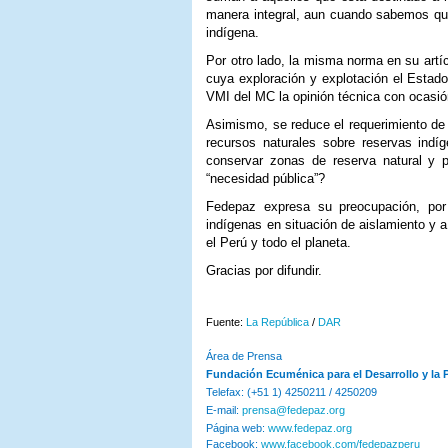
manera integral, aun cuando sabemos que 
indígena.
Por otro lado, la misma norma en su artí
cuya exploración y explotación el Estado 
VMI del MC la opinión técnica con ocasió
Asimismo, se reduce el requerimiento de 
recursos naturales sobre reservas ind
conservar zonas de reserva natural y p
“necesidad pública”?
Fedepaz expresa su preocupación, por 
indígenas en situación de aislamiento y a
el Perú y todo el planeta.
Gracias por difundir.
Fuente:
La República
/
DAR
Área de Prensa
Fundación Ecuménica para el Desarrollo y la
Telefax: (+51 1) 4250211 / 4250209
E-mail:
prensa@fedepaz.org
Página web:
www.fedepaz.org
Facebook:
www.facebook.com/fedepazperu