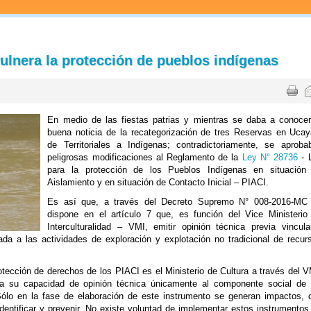
ulnera la protección de pueblos indígenas
En medio de las fiestas patrias y mientras
se daba a conocer
buena noticia de la recategorización de tres Reservas en Ucaya
de Territoriales a Indígenas; contradictoriamente, se aproba
peligrosas modificaciones al Reglamento de la
Ley N° 28736
- 
para la protección de los Pueblos Indígenas en situación
Aislamiento y en situación de Contacto Inicial – PIACI.
Es así que, a través del Decreto Supremo N° 008-2016-MC
dispone en el artículo 7 que, es función del Vice Ministerio
Interculturalidad – VMI, emitir opinión técnica previa vincula
ada a las actividades de exploración y explotación no tradicional de recur
otección de derechos de los PIACI es el Ministerio de Cultura a través del V
ca su capacidad de opinión técnica únicamente al componente social de 
ólo en la fase de elaboración de este instrumento se generan impactos, 
entificar y prevenir. No existe voluntad de implementar estos instrumentos