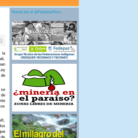
Tweets por el @FedepazPeru.
 la
li,
ban
Ley
 de
 se
 de
nte
sos
MI,
los
que
 de