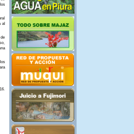
los
ral
 al
 de
so,
una
los
ara
16.