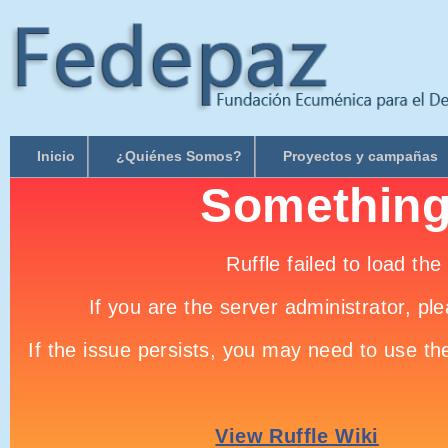
Inicio
¿Quiénes Somos?
Proyectos y campañas