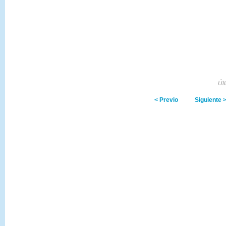
Úl
< Previo
Siguiente 