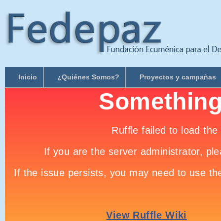
Inicio
¿Quiénes Somos?
Proyectos y campañas