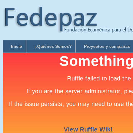
Inicio
¿Quiénes Somos?
Proyectos y campañas