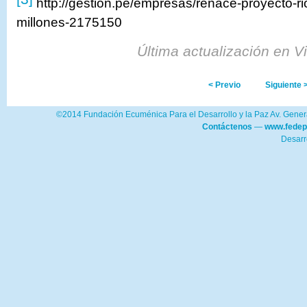
http://gestion.pe/empresas/renace-proyecto-r
millones-2175150
Última actualización en V
< Previo
Siguiente 
©2014 Fundación Ecuménica Para el Desarrollo y la Paz Av. Genera
Contáctenos
—
www.fedep
Desarr