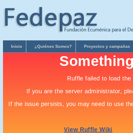
Inicio
¿Quiénes Somos?
Proyectos y campañas