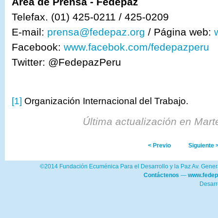
Área de Prensa - Fedepaz
Telefax. (01) 425-0211 / 425-0209
E-mail:
prensa@fedepaz.org
/ Página web:
Facebook:
www.facebok.com/fedepazperu
Twitter: @FedepazPeru
[1]
Organización Internacional del Trabajo.
Última actualización en Mar
< Previo
Siguiente 
©2014 Fundación Ecuménica Para el Desarrollo y la Paz Av. Genera
Contáctenos
—
www.fedep
Desarr