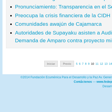
Pronunciamiento: Transparencia en el Se
Preocupa la crisis financiera de la CIDH
Comunidades awajún de Cajamarca
Autoridades de Supayaku asisten a Audie
Demanda de Amparo contra proyecto mi
Iniciar
Previo
5
6
7
8
9
10
11
12
13
1
©2014 Fundación Ecuménica Para el Desarrollo y la Paz Av. Genera
Contáctenos
—
www.fedep
Desarr