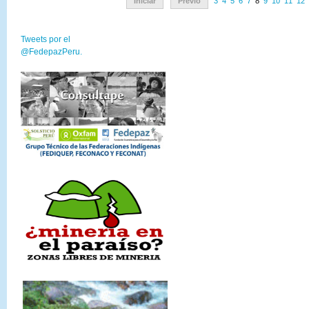
Iniciar
Previo
3
4
5
6
7
8
9
10
11
12
Tweets por el
@FedepazPeru.