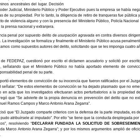
nos ancestrales del lugar. Decisión
oder Judicial, Ministerio Público y Poder Ejecutivo pues la empresa se había neg
as de su propiedad. Por lo tanto, la diligencia de retiro de tranqueras fue pública 
to de violencia alguno y con la presencia del Ministerio Público, Policía Nacional
la prensa nacional y extranjera.
cia penal por supuesto delito de
usurpación agravada
en contra diversos dirigen
 La investigación se formaliza y finalmente el Ministerio Público acusa penalment
mos como supuestos autores del delito, solicitando que se les imponga cuatro a
e FEDEPAZ, cuestionó por escrito el dictamen acusatorio y solicitó por escrito
o, señalando que el Ministerio Público no había aportado elemento de convicc
onsabilidad penal de su parte.
 aportó elementos de convicción de su inocencia que fueron ratificados por el Juzg
al señalar: “De estos elementos de convicción se ha dejado plasmado que no eme
en acta que los investigados efectuaran actos perturbatorios a la propiedad de
gó que “Se advierte de la propia denuncia en prevención del delito que no exi
Manuel Ramos Campos y Marco Antonio Arana Zegarra”.
cisó que “El Juzgado comparte criterios con la defensa de la parte imputada, es d
pudo atribuírsele al imputado”. Por ello “se tiene que la conducta desplegada por
os”, resolviendo “
DECLARAR FUNDADA LA SOLICITUD DE SOBRESEIMIE
tada Marco Antonio Arana Zegarra”; y por los mismos argumentos amplió de oficio
.