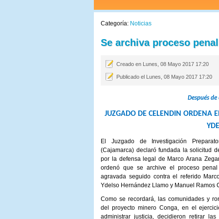
Categoría:
Noticias
Se archiva proceso penal
Creado en Lunes, 08 Mayo 2017 17:20
Publicado el Lunes, 08 Mayo 2017 17:20
Después de 
JUZGADO DE CELENDIN ORDENA E
YD
El Juzgado de Investigación Preparat
(Cajamarca) declaró fundada la solicitud d
por la defensa legal de Marco Arana Zega
ordenó que se archive el proceso penal
agravada seguido contra el referido Marc
Ydelso Hernández Llamo y Manuel Ramos 
Como se recordará, las comunidades y ro
del proyecto minero Conga, en el ejercici
administrar justicia, decidieron retirar 