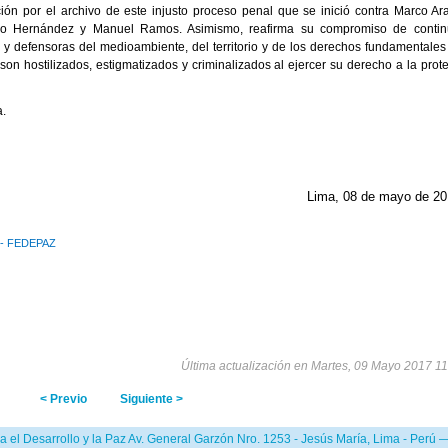
ión por el archivo de este injusto proceso penal que se inició contra Marco Ar
lso Hernández y Manuel Ramos. Asimismo, reafirma su compromiso de contin
s y defensoras del medioambiente, del territorio y de los derechos fundamentales
n hostilizados, estigmatizados y criminalizados al ejercer su derecho a la prote
a.
Lima, 08 de mayo de 20
z - FEDEPAZ
Última actualización en Martes, 09 Mayo 2017 11
< Previo
Siguiente >
l Desarrollo y la Paz Av. General Garzón Nro. 1253 - Jesús María, Lima - Perú 