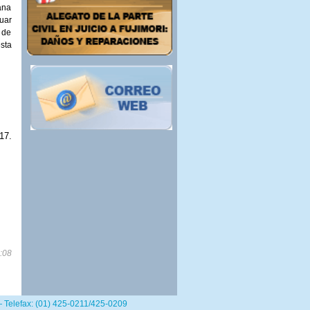
ana
uar
 de
sta
17.
:08
— Telefax: (01) 425-0211/425-0209