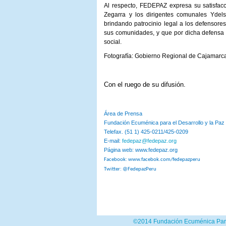
Al respecto, FEDEPAZ expresa su satisfacc
Zegarra y los dirigentes comunales Yde
brindando patrocinio legal a los defensore
sus comunidades, y que por dicha defensa so
social.
Fotografía: Gobierno Regional de Cajamarc
Con el ruego de su difusión.
Área de Prensa
Fundación Ecuménica para el Desarrollo y la Pa
Telefax. (51 1) 425-0211/425-0209
E-mail:
fedepaz@fedepaz.org
Página web: www.fedepaz.org
Facebook: www.facebok.com/fedepazperu
Twitter: @FedepazPeru
©2014 Fundación Ecuménica Para e