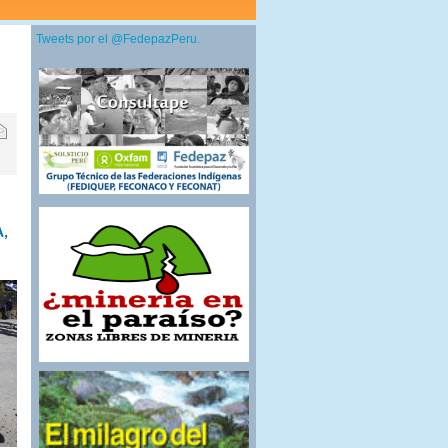
Tweets por el @FedepazPeru.
A,