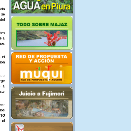
ado
y se
 del
tes
e a
ños
 el
ión
ado
rge
 la
ste
ecir
 los
NTO
 el