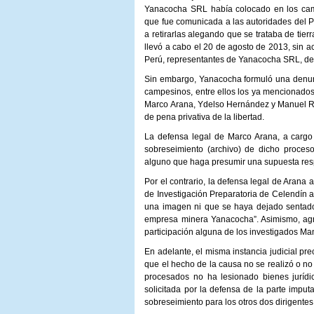
Yanacocha SRL había colocado en los cami
que fue comunicada a las autoridades del P
a retirarlas alegando que se trataba de tierr
llevó a cabo el 20 de agosto de 2013, sin ac
Perú, representantes de Yanacocha SRL, de 
Sin embargo, Yanacocha formuló una denun
campesinos, entre ellos los ya mencionados.
Marco Arana, Ydelso Hernández y Manuel Ra
de pena privativa de la libertad.
La defensa legal de Marco Arana, a cargo d
sobreseimiento (archivo) de dicho proces
alguno que haga presumir una supuesta resp
Por el contrario, la defensa legal de Arana
de Investigación Preparatoria de Celendín 
una imagen ni que se haya dejado sentado 
empresa minera Yanacocha”. Asimismo, agre
participación alguna de los investigados 
En adelante, el misma instancia judicial pre
que el hecho de la causa no se realizó o no 
procesados no ha lesionado bienes jurídic
solicitada por la defensa de la parte impu
sobreseimiento para los otros dos dirigentes