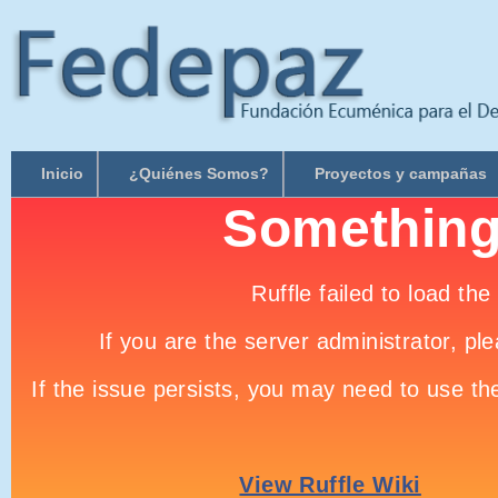
Inicio
¿Quiénes Somos?
Proyectos y campañas