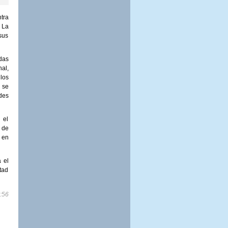
tra
.
La
sus
das
al,
los
 se
des
 el
 de
 en
 el
tad
:56