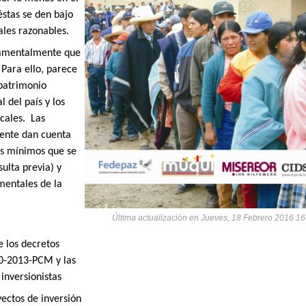
éstas se den bajo
ales razonables.
damentalmente que
 Para ello, parece
 patrimonio
l del país y los
ocales.
Las
ente dan cuenta
os mínimos que se
ulta previa) y
mentales de la
Última actualización en Jueves, 18 Febrero 2016 16
e los decretos
0-2013-PCM y las
inversionistas
ectos de inversión