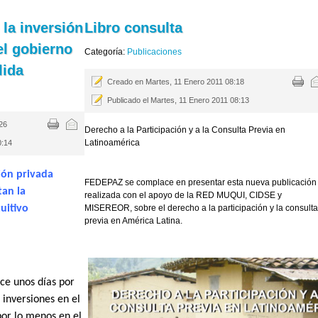
la inversión
Libro consulta
el gobierno
Categoría:
Publicaciones
lida
Creado en Martes, 11 Enero 2011 08:18
Publicado el Martes, 11 Enero 2011 08:13
:26
Derecho a la Participación y a la Consulta Previa en
Latinoamérica
0:14
sión privada
FEDEPAZ se complace en presentar esta nueva publicación
tan la
realizada con el apoyo de la RED MUQUI, CIDSE y
tuitivo
MISEREOR, sobre el derecho a la participación y la consulta
previa en América Latina.
ce unos días por
 inversiones en el
or lo menos en el