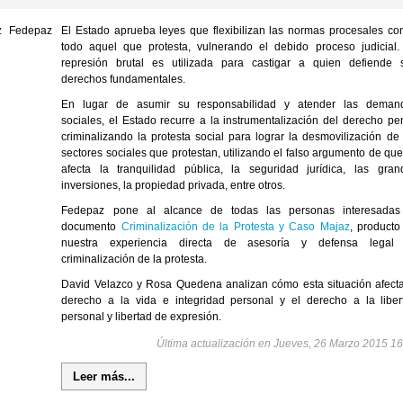
El Estado a
prueba leyes que
flexibilizan las normas
procesales con
todo
aquel que protesta,
vulnerando el debido
proceso judicial
represión brutal es utilizada para castigar a quien defiende 
derechos fundamentales.
En lugar de asumir su responsabilidad
y atender las deman
sociales,
el Estado
recurre a la instrumentalización del derecho
pen
criminalizando la protesta social
para lograr la desmovilización de 
sectores
sociales que protestan, utilizando el falso
argumento de que
afecta la tranquilidad
pública, la seguridad jurídica, las gran
inversiones,
la propiedad privada, entre otros.
Fedepaz pone al alcance de todas las personas interesadas
documento
Criminalización de la Protesta y Caso Majaz
, producto
nuestra experiencia directa de asesoría y defensa legal
criminalización de la protesta.
David Velazco y Rosa Quedena
analizan cómo esta situación afecta
derecho a la vida e integridad personal y el derecho a la liber
personal y libertad de expresión.
Última actualización en Jueves, 26 Marzo 2015 16
Leer más...