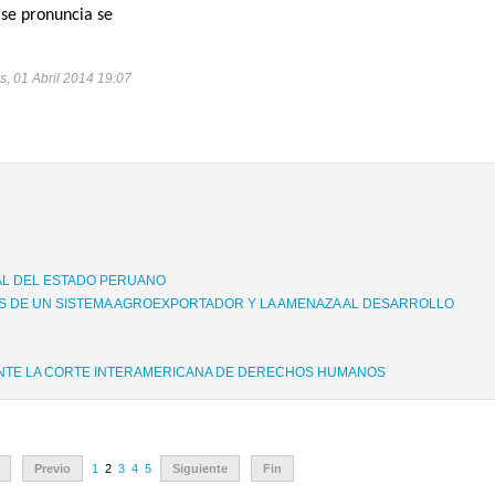
 se pronuncia se
s, 01 Abril 2014 19:07
AL DEL ESTADO PERUANO
 DE UN SISTEMA AGROEXPORTADOR Y LA AMENAZA AL DESARROLLO
ANTE LA CORTE INTERAMERICANA DE DERECHOS HUMANOS
Previo
1
2
3
4
5
Siguiente
Fin