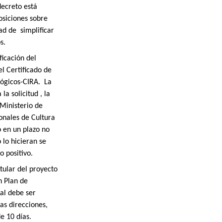
decreto está
osiciones sobre
dad de
simplificar
s.
icación del
l Certificado de
lógicos-CIRA.
La
a solicitud , la
 Ministerio de
onales de Cultura
o en un plazo no
 lo hicieran se
o positivo.
itular del proyecto
n Plan de
al debe ser
as direcciones,
e 10 días.