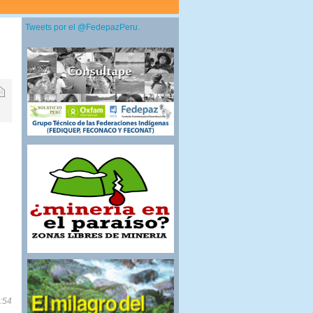
Tweets por el @FedepazPeru.
8:54