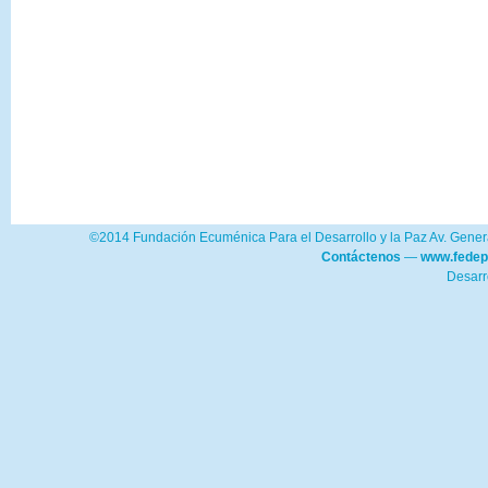
©2014 Fundación Ecuménica Para el Desarrollo y la Paz Av. Genera
Contáctenos
—
www.fedep
Desarr