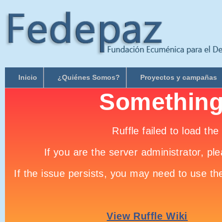
Inicio
¿Quiénes Somos?
Proyectos y campañas