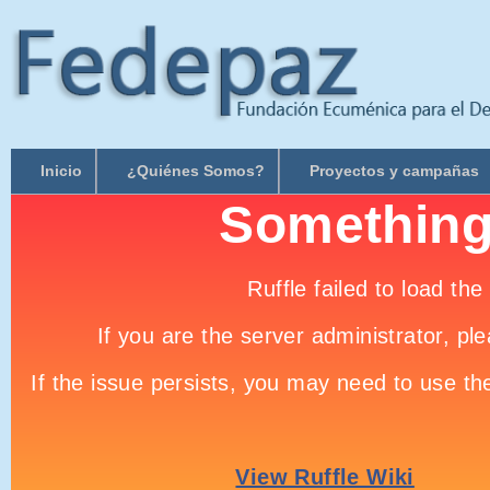
Inicio
¿Quiénes Somos?
Proyectos y campañas