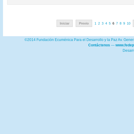
Iniciar
Previo
1
2
3
4
5
6
7
8
9
10
©2014 Fundación Ecuménica Para el Desarrollo y la Paz Av. Genera
Contáctenos
—
www.fedep
Desarr