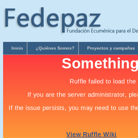
Inicio
¿Quiénes Somos?
Proyectos y campañas