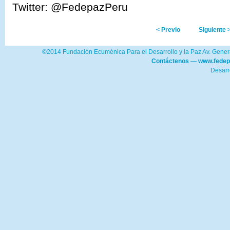
Twitter: @FedepazPeru
< Previo
Siguiente 
©2014 Fundación Ecuménica Para el Desarrollo y la Paz Av. Genera
Contáctenos
—
www.fedep
Desarr