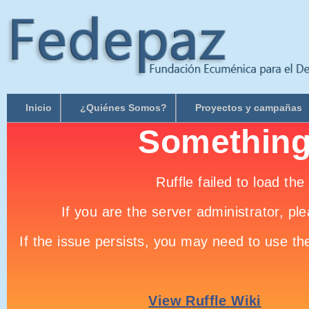
Inicio
¿Quiénes Somos?
Proyectos y campañas