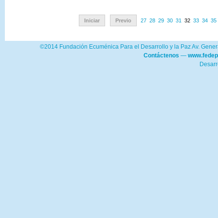
Iniciar
Previo
27
28
29
30
31
32
33
34
35
©2014 Fundación Ecuménica Para el Desarrollo y la Paz Av. Genera
Contáctenos
—
www.fedep
Desarr