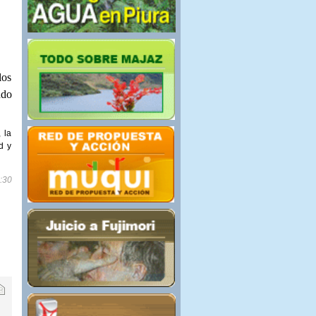
los
ndo
 la
d y
8:30