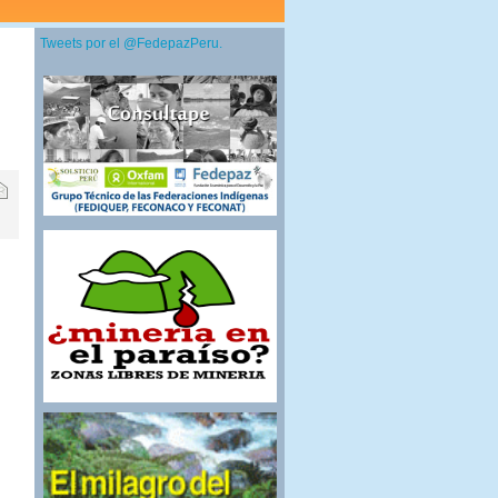
Tweets por el @FedepazPeru.