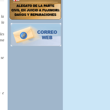
 la
 la
les
nsa
 se
s e