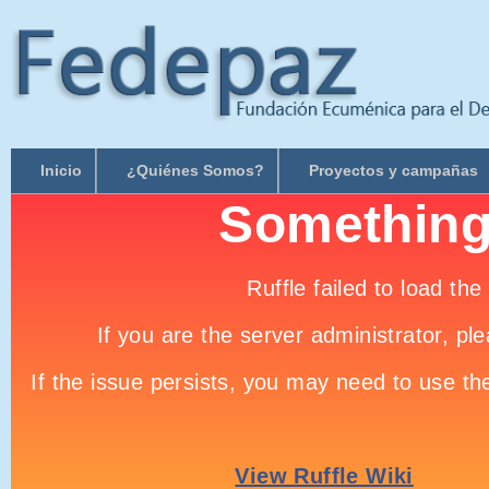
Inicio
¿Quiénes Somos?
Proyectos y campañas