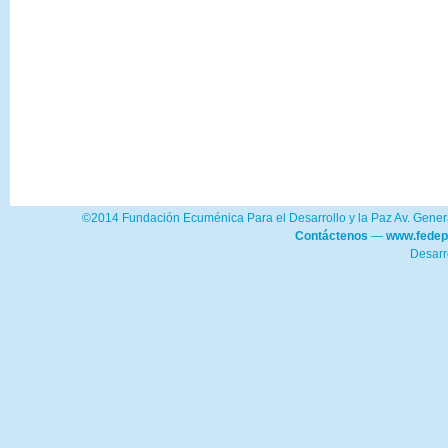
©2014 Fundación Ecuménica Para el Desarrollo y la Paz Av. Genera
Contáctenos
—
www.fedep
Desarr