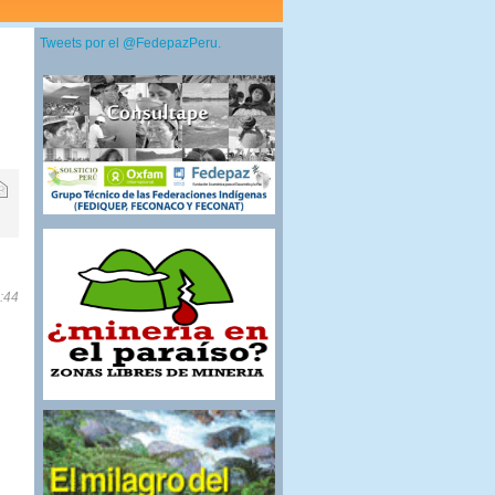
Tweets por el @FedepazPeru.
8:44