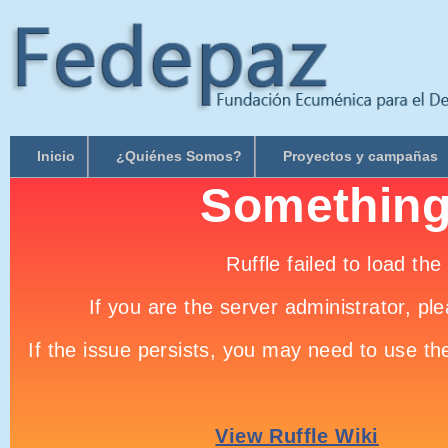
Inicio
¿Quiénes Somos?
Proyectos y campañas