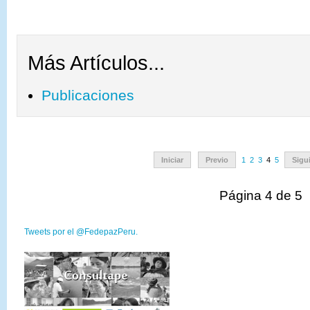
Más Artículos...
Publicaciones
Iniciar
Previo
1
2
3
4
5
Sigu
Página 4 de 5
Tweets por el @FedepazPeru.