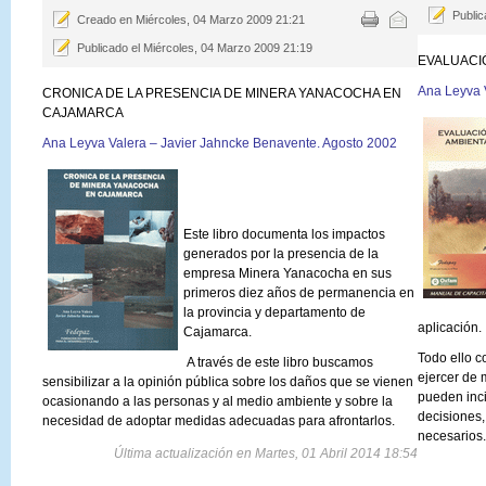
Public
Creado en Miércoles, 04 Marzo 2009 21:21
Publicado el Miércoles, 04 Marzo 2009 21:19
EVALUACI
Ana Leyva V
CRONICA DE LA PRESENCIA DE MINERA YANACOCHA EN
CAJAMARCA
Ana Leyva Valera – Javier Jahncke Benavente. Agosto 2002
Este libro documenta los impactos
generados por la presencia de la
empresa Minera Yanacocha en sus
primeros diez años de permanencia en
la provincia y departamento de
aplicación.
Cajamarca.
Todo ello c
A través de este libro buscamos
ejercer de 
sensibilizar a la opinión pública sobre los daños que se vienen
pueden inci
ocasionando a las personas y al medio ambiente y sobre la
decisiones,
necesidad de adoptar medidas adecuadas para afrontarlos.
necesarios.
Última actualización en Martes, 01 Abril 2014 18:54