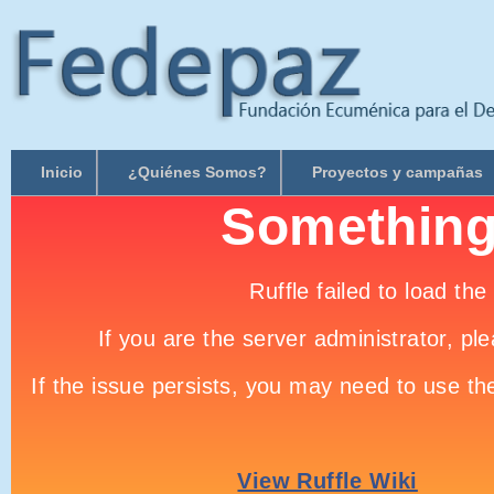
Inicio
¿Quiénes Somos?
Proyectos y campañas