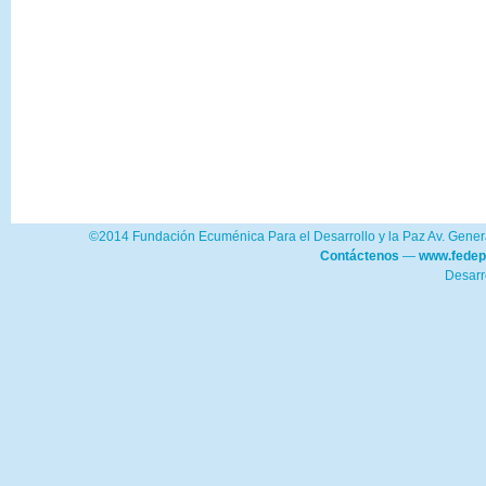
©2014 Fundación Ecuménica Para el Desarrollo y la Paz Av. Genera
Contáctenos
—
www.fedep
Desarr