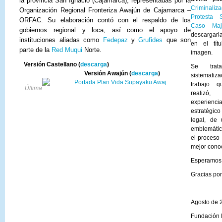
la provincia San Ignacio (Cajamarca), representadas por la
Criminali
Organización Regional Fronteriza Awajún de Cajamarca –
Protesta 
ORFAC. Su elaboración contó con
el respaldo de los
Caso Maj
gobiernos regional y loca, así como el apoyo de
descargarl
instituciones aliadas como
Fedepaz
y
Grufides
que son
en el tít
parte de la
Red Muqui
Norte
.
imagen.
Versión Castellano (
descarga
)
Se tra
Versión Awajún (
descarga
)
sistemat
trabajo 
Última
realiz
experienci
estratégi
legal, de
emblemáti
el proceso 
mejor cono
Esperamos l
Gracias por 
Agosto de 
Fundación 