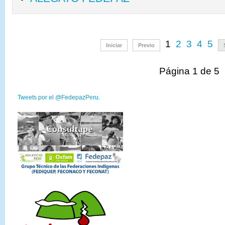
1
2
3
4
5
Iniciar
Previo
Página 1 de 5
Tweets por el @FedepazPeru.