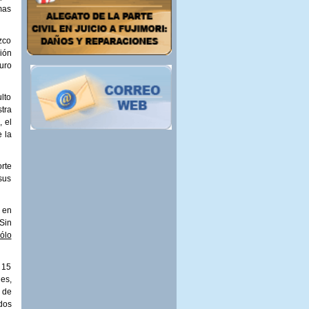
mas
zco
ción
uro
lto
tra
 el
e la
rte
sus
 en
Sin
sólo
 15
es,
 de
dos