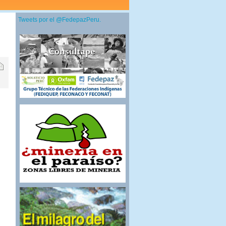
Tweets por el @FedepazPeru.