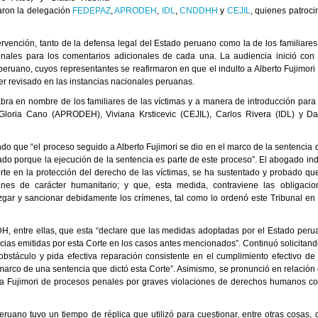
raron la delegación
FEDEPAZ
,
APRODEH
,
IDL
,
CNDDHH
y
CEJIL
, quienes patroci
rvención, tanto de la defensa legal del Estado peruano como la de los familiares
ionales para los comentarios adicionales de cada una. La audiencia inició con 
eruano, cuyos representantes se reafirmaron en que el indulto a Alberto Fujimori 
r revisado en las instancias nacionales peruanas.
ra en nombre de los familiares de las víctimas y a manera de introducción para 
loria Cano (APRODEH), Viviana Krsticevic (CEJIL), Carlos Rivera (IDL) y Da
ndo que “el proceso seguido a Alberto Fujimori se dio en el marco de la sentencia 
nado porque la ejecución de la sentencia es parte de este proceso”. El abogado ind
rte en la protección del derecho de las víctimas, se ha sustentado y probado que
ones de carácter humanitario; y que, esta medida, contraviene las obligacio
uzgar y sancionar debidamente los crímenes, tal como lo ordenó este Tribunal en 
IDH, entre ellas, que esta “declare que las medidas adoptadas por el Estado peru
cias emitidas por esta Corte en los casos antes mencionados”. Continuó solicitand
stáculo y pida efectiva reparación consistente en el cumplimiento efectivo de 
arco de una sentencia que dictó esta Corte”. Asimismo, se pronunció en relación 
 a Fujimori de procesos penales por graves violaciones de derechos humanos c
ruano tuvo un tiempo de réplica que utilizó para cuestionar, entre otras cosas, 