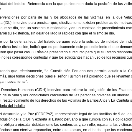
dad del indulto. Referencia con la que pusieron en duda la posición de las vícti
o.
ervenciones por parte de las y los abogados de las víctimas, en la que Vela
ra (IDL), intervino para precisar que, efectivamente, existen problemas de motiva
n que se dio, con un sustento cuestionable y en un contexto de procedimiento osc
ron su existencia, sin dejar de lado la rapidez con que el mismo se dio.
o por la defensa legal del Estado peruano sobre la solicitud de nulidad del indu
e dicha institución, indicó que es precisamente este procedimiento el que demues
ieron que pasar casi 30 días de presentado el recurso para que el Estado responda,
 no les corresponde contestar y que los solicitantes hagan uso de los recursos qu
rando que, efectivamente, “la Constitución Peruana nos permita acudir a la Co
s, urge tomar decisiones pues el señor Fujimori está pidiendo que se levanten 
ugar nuevamente”.
 Derechos Humanos (CIDH) intervino para reiterar la obligación de los Estados
n de la vida y las condiciones carcelarias de las personas privadas en libertad. 
el restablecimiento de los derechos de las víctimas de Barrios Altos y La Cantuta 
oria del indulto
.
l desarrollo y la Paz (FEDEPAZ), representante legal de las familias de 9 de las
conclusión de la CIDH y exhorta al Estado peruano a que cumpla con sus obligacion
e obliga a ejecutar debidamente las sentencias y, con ello, reparar a las víctimas
sándose una efectiva reparación, entre otras cosas, en el hecho que los condena