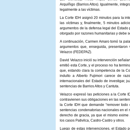
Arquiñigo (Barrios Altos). Igualmente, integ
legalmente a las víctimas.
La Corte IDH asignó 20 minutos para la inte
las víctimas y, finalmente, 5 minutos adic
argumentos de la defensa legal del Estado p
otorgado por razones humanitarias y debe se
A continuación, Carmen Amaro tomó la palab
argumentos que, enseguida, presentaron G
Velazco (FEDEPAZ).
David Velazco inició su intervención señala
emitió esta Corte, y el proceso no ha termi
que, estando clara la competencia de la Co
indulto a Alberto Fujimori carece de raz
internacionales del Estado de investigar, j
sentencias de Barrios Altos y Cantuta.
Velazco expresó las peticiones a la Corte 
contravienen sus obligaciones en las senten
la Corte IDH que demande “remover todo ob
sentencias condenatorias nacionales en el m
derecho de gracia, ya que el mismo exime
los casos Pativilca, Castro-Castro y otros.
Luego de estas intervenciones, el Estado pe