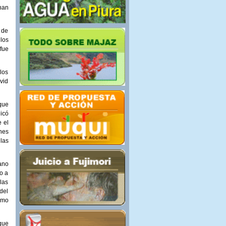
nan
 de
los
fue
los
vid
que
icó
 el
nes
las
ano
o a
las
del
omo
que