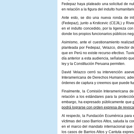
Fedepaz haya plateado una solicitud de nuli
en relación a la figura del indulto humanitari
Ante esto, se dio una nueva ronda de int
(Fedepaz), junto a Krsticevic (CEJIL) y Rive
en el indulto concedido, por la ligereza co
donde los propios funcionarios públicos nega
Asimismo, ante el cuestionamiento realizad
planteada por Fedepaz, Velazco, director d
que en Perú no existe recurso efectivo. Tuv
día anterior a esta audiencia, señalando que
ley y la Constitución Peruana permiten.
David Velazco cerró su intervención aseve
Interamericana de Derechos Humanos; ademá
órdenes de captura y creemos que puede f
Finalmente, la Comisión Interamericana de
relación a los estándares para la protecció
embargo, ha expresado públicamente que
podrá lograrse con orden expresa de revocat
Al respecto, la Fundación Ecuménica para e
víctimas del caso Barrios Altos, saluda la 
en el marco del mandato internacional que l
los casos de Barrios Altos y Cantuta expre