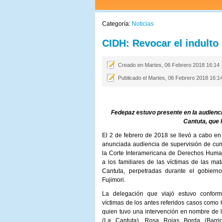
Categoría:
Noticias
CIDH: Revocar el indulto
Creado en Martes, 06 Febrero 2018 16:14
Publicado el Martes, 06 Febrero 2018 16:1
Fedepaz estuvo presente en la audienci
Cantuta, que 
El 2 de febrero de 2018 se llevó a cabo en
anunciada audiencia de supervisión de cu
la Corte Interamericana de Derechos Huma
a los familiares de las víctimas de las ma
Cantuta, perpetradas durante el gobierno
Fujimori.
La delegación que viajó estuvo conform
víctimas de los antes referidos casos como
quien tuvo una intervención en nombre de l
(La Cantuta), Rosa Rojas Borda (Barri