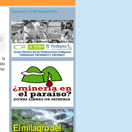
Tweets por el @FedepazPeru.
 la
dio
Paz