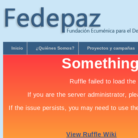
Inicio
¿Quiénes Somos?
Proyectos y campañas