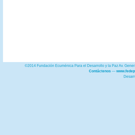
©2014 Fundación Ecuménica Para el Desarrollo y la Paz Av. Genera
Contáctenos
—
www.fedep
Desarr