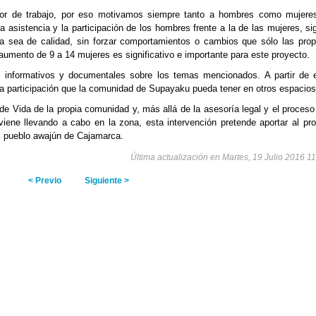
valor de trabajo, por eso motivamos siempre tanto a hombres como mujere
la asistencia y la participación de los hombres frente a la de las mujeres, si
ta sea de calidad, sin forzar comportamientos o cambios que sólo las prop
aumento de 9 a 14 mujeres es significativo e importante para este proyecto.
 informativos y documentales sobre los temas mencionados. A partir de e
pia participación que la comunidad de Supayaku pueda tener en otros espacios
 de Vida de la propia comunidad y, más allá de la asesoría legal y el proceso
iene llevando a cabo en la zona, esta intervención pretende aportar al pro
el pueblo awajún de Cajamarca.
Última actualización en Martes, 19 Julio 2016 1
< Previo
Siguiente >