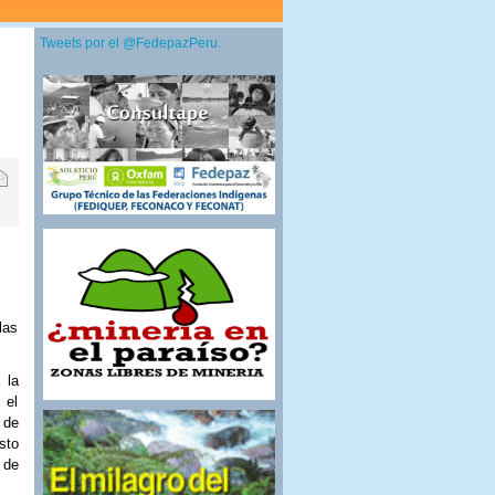
Tweets por el @FedepazPeru.
.
las
 la
 el
 de
sto
 de