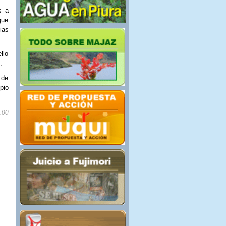
s a
gue
ias
llo
.
 de
pio
1:00