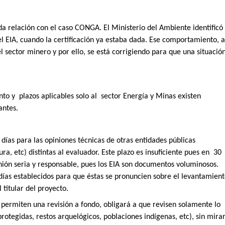
 relación con el caso CONGA. El Ministerio del Ambiente identificó
el EIA, cuando la certificación ya estaba dada. Ese comportamiento, a
el sector minero y por ello, se está corrigiendo para que una situació
nto y
plazos aplicables solo al
sector Energía y Minas existen
antes.
días para las opiniones técnicas de otras entidades públicas
a, etc) distintas al evaluador. Este plazo es insuficiente pues en 30
nión seria y responsable, pues los EIA son documentos voluminosos.
 días establecidos para que éstas se pronuncien sobre el levantamien
 titular del proyecto.
permiten una revisión a fondo, obligará a que revisen solamente lo
protegidas, restos arquelógicos, poblaciones indígenas, etc), sin mira