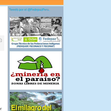
Tweets por el @FedepazPeru.
ar