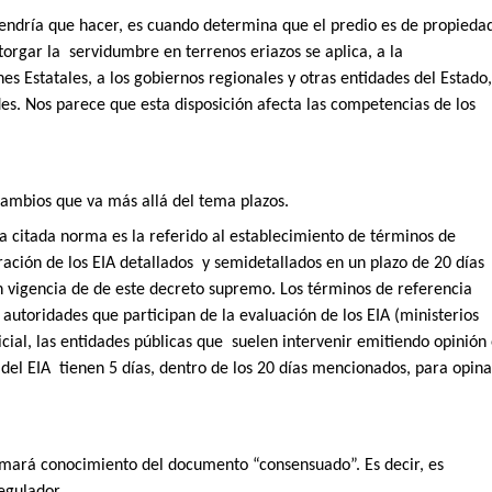
 tendría que hacer, es cuando determina que el predio es de propieda
torgar la
servidumbre en terrenos eriazos se aplica, a la
s Estatales, a los gobiernos regionales y otras entidades del Estado
des. Nos parece que esta disposición afecta las competencias de los
cambios que va más allá del tema plazos.
 citada norma es la referido al establecimiento de términos de
ación de los EIA detallados
y semidetallados en un plazo de 20 días
en vigencia de de este decreto supremo. Los términos de referencia
autoridades que participan de la evaluación de los EIA (ministerios
icial, las entidades públicas que
suelen intervenir emitiendo opinión
del EIA
tienen 5 días, dentro de los 20 días mencionados, para opina
omará conocimiento del documento “consensuado”. Es decir, es
egulador.