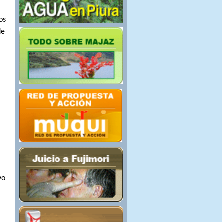
os
de
a
vo