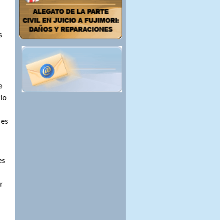
s
e
io
 es
es
r