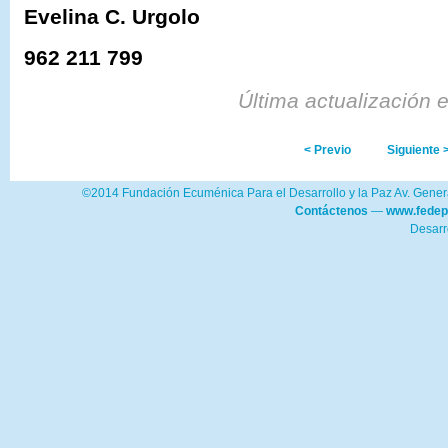
Evelina C. Urgolo
962 211 799
Última actualización 
< Previo
Siguiente 
©2014 Fundación Ecuménica Para el Desarrollo y la Paz Av. Genera
Contáctenos
—
www.fedep
Desarr