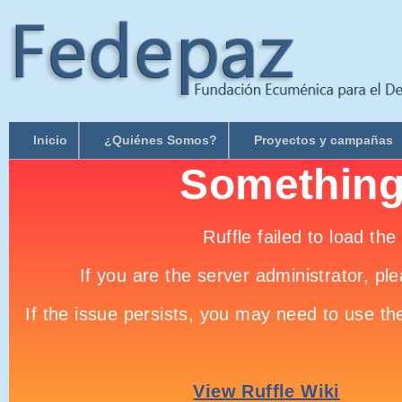
Inicio
¿Quiénes Somos?
Proyectos y campañas