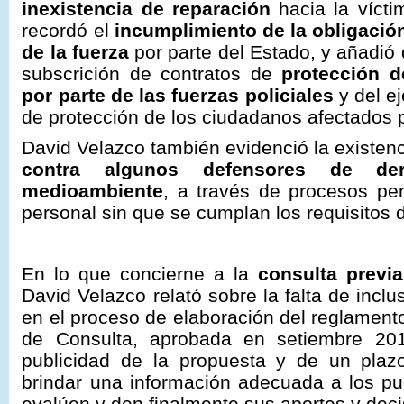
inexistencia de reparación
hacia la víct
recordó el
incumplimiento de la obligació
de la fuerza
por parte del Estado, y añadió 
subscrición de contratos de
protección d
por parte de las fuerzas policiales
y del e
de protección de los ciudadanos afectados p
David Velazco también evidenció la existen
contra algunos defensores de d
medioambiente
, a través de procesos pe
personal sin que se cumplan los requisitos d
En lo que concierne a la
consulta previ
David Velazco relató sobre la falta de incl
en el proceso de elaboración del reglament
de Consulta, aprobada en setiembre 201
publicidad de la propuesta y de un plaz
brindar una información adecuada a los pu
evalúen y den finalmente sus aportes y deci