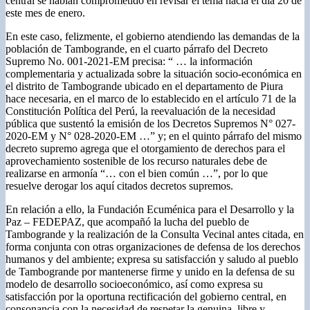
central se habían comprometido en revisar el tema hacia el día 20 de
este mes de enero.
En este caso, felizmente, el gobierno atendiendo las demandas de la
población de Tambogrande, en el cuarto párrafo del Decreto
Supremo No. 001-2021-EM precisa: “ … la información
complementaria y actualizada sobre la situación socio-económica en
el distrito de Tambogrande ubicado en el departamento de Piura
hace necesaria, en el marco de lo establecido en el artículo 71 de la
Constitución Política del Perú, la reevaluación de la necesidad
pública que sustentó la emisión de los Decretos Supremos N° 027-
2020-EM y N° 028-2020-EM …” y; en el quinto párrafo del mismo
decreto supremo agrega que el otorgamiento de derechos para el
aprovechamiento sostenible de los recurso naturales debe de
realizarse en armonía “… con el bien común …”, por lo que
resuelve derogar los aquí citados decretos supremos.
En relación a ello, la Fundación Ecuménica para el Desarrollo y la
Paz – FEDEPAZ, que acompañó la lucha del pueblo de
Tambogrande y la realización de la Consulta Vecinal antes citada, en
forma conjunta con otras organizaciones de defensa de los derechos
humanos y del ambiente; expresa su satisfacción y saludo al pueblo
de Tambogrande por mantenerse firme y unido en la defensa de su
modelo de desarrollo socioeconómico, así como expresa su
satisfacción por la oportuna rectificación del gobierno central, en
consonancia con la necesidad de respetar la genuina, libre y