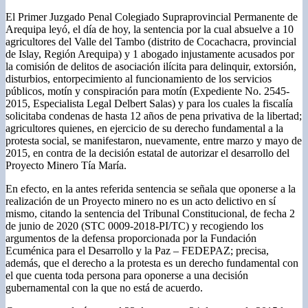
El Primer Juzgado Penal Colegiado Supraprovincial Permanente de
Arequipa leyó, el día de hoy, la sentencia por la cual absuelve a 10
agricultores del Valle del Tambo (distrito de Cocachacra, provincial
de Islay, Región Arequipa) y 1 abogado injustamente acusados por
la comisión de delitos de asociación ilícita para delinquir, extorsión,
disturbios, entorpecimiento al funcionamiento de los servicios
públicos, motín y conspiración para motín (Expediente No. 2545-
2015, Especialista Legal Delbert Salas) y para los cuales la fiscalía
solicitaba condenas de hasta 12 años de pena privativa de la libertad;
agricultores quienes, en ejercicio de su derecho fundamental a la
protesta social, se manifestaron, nuevamente, entre marzo y mayo de
2015, en contra de la decisión estatal de autorizar el desarrollo del
Proyecto Minero Tía María.
En efecto, en la antes referida sentencia se señala que oponerse a la
realización de un Proyecto minero no es un acto delictivo en sí
mismo, citando la sentencia del Tribunal Constitucional, de fecha 2
de junio de 2020 (STC 0009-2018-PI/TC) y recogiendo los
argumentos de la defensa proporcionada por la Fundación
Ecuménica para el Desarrollo y la Paz – FEDEPAZ; precisa,
además, que el derecho a la protesta es un derecho fundamental con
el que cuenta toda persona para oponerse a una decisión
gubernamental con la que no está de acuerdo.