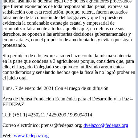
judicial asumió la defensa legal de 5 de los agricultores procesados
que fueron exonerados de toda responsabilidad penal, expresa su
satisfacción con esta resolución, porque, reitera, fueron acusados
falsamente de la comisión de delitos graves y que ha puesto en
evidencia la condenable estrategia estatal y empresarial de
criminalizar falsamente a todos aquellos que, en defensa de sus
derechos, se oponen a las arbitrarias decisiones gubernamentales y
empresariales, con el propósito de amedrentarlos y evitar que sigan
protestando.
Sin perjuicio de ello, expresa su rechazo contra la misma sentencia
en la parte que condena a 3 agricultores porque, considera que, para
ello, el Juzgado Colegiado se equivocó, utilizando argumentos
contradictorios y señalando hechos que la fiscalía no logró probar en
el juicio oral.
Lima, 7 de enero del 2021 Con el ruego de su difusión
Área de Prensa Fundación Ecuménica para el Desarrollo y la Paz –
FEDEPAZ
Telf: (+51 1) 4250211 / 4250209 / 999094914
Correo electrónico:
prensa@fedepaz.org
;
dvelazco@fedepaz.org
Web:
www.fedepaz.org