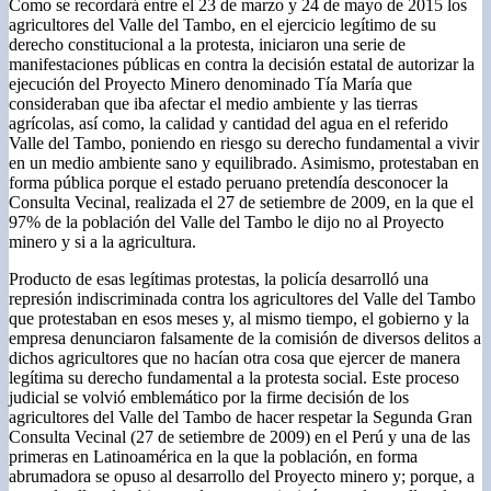
Como se recordará entre el 23 de marzo y 24 de mayo de 2015 los
agricultores del Valle del Tambo, en el ejercicio legítimo de su
derecho constitucional a la protesta, iniciaron una serie de
manifestaciones públicas en contra la decisión estatal de autorizar la
ejecución del Proyecto Minero denominado Tía María que
consideraban que iba afectar el medio ambiente y las tierras
agrícolas, así como, la calidad y cantidad del agua en el referido
Valle del Tambo, poniendo en riesgo su derecho fundamental a vivir
en un medio ambiente sano y equilibrado. Asimismo, protestaban en
forma pública porque el estado peruano pretendía desconocer la
Consulta Vecinal, realizada el 27 de setiembre de 2009, en la que el
97% de la población del Valle del Tambo le dijo no al Proyecto
minero y si a la agricultura.
Producto de esas legítimas protestas, la policía desarrolló una
represión indiscriminada contra los agricultores del Valle del Tambo
que protestaban en esos meses y, al mismo tiempo, el gobierno y la
empresa denunciaron falsamente de la comisión de diversos delitos a
dichos agricultores que no hacían otra cosa que ejercer de manera
legítima su derecho fundamental a la protesta social. Este proceso
judicial se volvió emblemático por la firme decisión de los
agricultores del Valle del Tambo de hacer respetar la Segunda Gran
Consulta Vecinal (27 de setiembre de 2009) en el Perú y una de las
primeras en Latinoamérica en la que la población, en forma
abrumadora se opuso al desarrollo del Proyecto minero y; porque, a