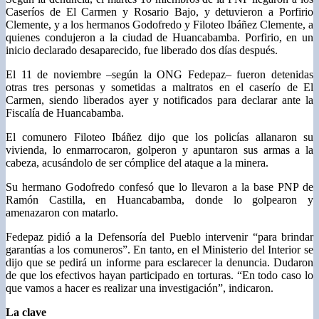
Caseríos de El Carmen y Rosario Bajo, y detuvieron a Porfirio
Clemente, y a los hermanos Godofredo y Filoteo Ibáñez Clemente, a
quienes condujeron a la ciudad de Huancabamba. Porfirio, en un
inicio declarado desaparecido, fue liberado dos días después.
El 11 de noviembre –según la ONG Fedepaz– fueron detenidas
otras tres personas y sometidas a maltratos en el caserío de El
Carmen, siendo liberados ayer y notificados para declarar ante la
Fiscalía de Huancabamba.
El comunero Filoteo Ibáñez dijo que los policías allanaron su
vivienda, lo enmarrocaron, golperon y apuntaron sus armas a la
cabeza, acusándolo de ser cómplice del ataque a la minera.
Su hermano Godofredo confesó que lo llevaron a la base PNP de
Ramón Castilla, en Huancabamba, donde lo golpearon y
amenazaron con matarlo.
Fedepaz pidió a la Defensoría del Pueblo intervenir “para brindar
garantías a los comuneros”. En tanto, en el Ministerio del Interior se
dijo que se pedirá un informe para esclarecer la denuncia. Dudaron
de que los efectivos hayan participado en torturas. “En todo caso lo
que vamos a hacer es realizar una investigación”, indicaron.
La clave