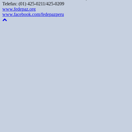
Telefax: (01) 425-0211/425-0209
www.fedepaz.org
www.facebook.com/fedepazperu