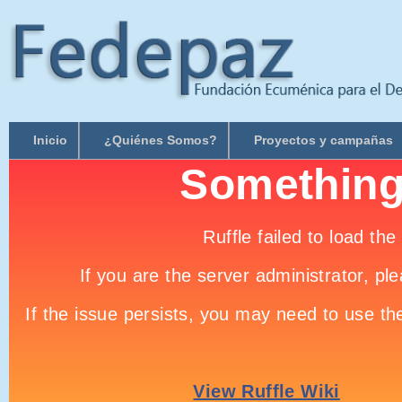
Inicio
¿Quiénes Somos?
Proyectos y campañas