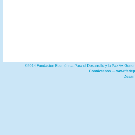
©2014 Fundación Ecuménica Para el Desarrollo y la Paz Av. Genera
Contáctenos
—
www.fedep
Desarr