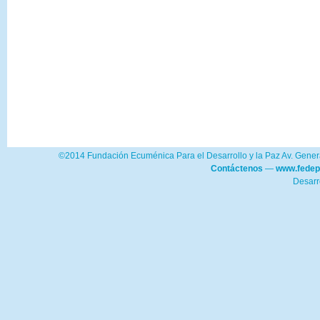
©2014 Fundación Ecuménica Para el Desarrollo y la Paz Av. Genera
Contáctenos
—
www.fedep
Desarr