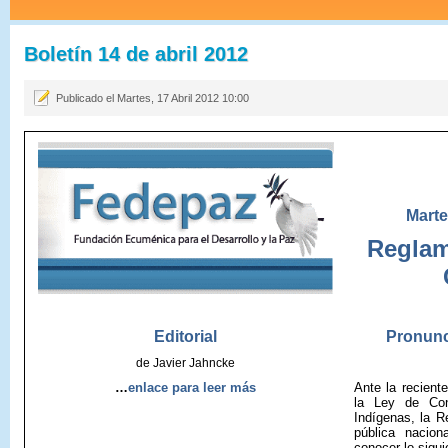
Boletín 14 de abril 2012
Publicado el Martes, 17 Abril 2012 10:00
Marte
Reglam
Editorial
Pronunc
de Javier Jahncke
…
enlace para leer más
Ante la recient
la Ley de Con
Indígenas, la R
pública nacion
conocer lo sigui