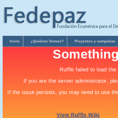
Inicio
¿Quiénes Somos?
Proyectos y campañas