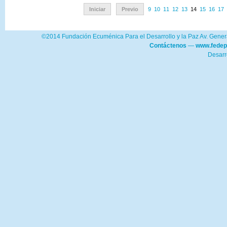
Iniciar
Previo
9
10
11
12
13
14
15
16
17
©2014 Fundación Ecuménica Para el Desarrollo y la Paz Av. Genera
Contáctenos
—
www.fedep
Desarr