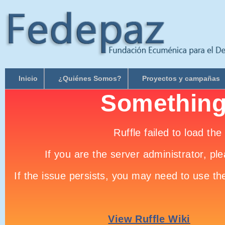
Inicio
¿Quiénes Somos?
Proyectos y campañas