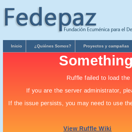
Inicio
¿Quiénes Somos?
Proyectos y campañas