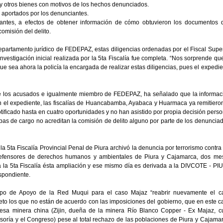
 y otros bienes con motivos de los hechos denunciados.
 aportados por los denunciantes.
iantes, a efectos de obtener información de cómo obtuvieron los documentos 
omisión del delito.
artamento jurídico de FEDEPAZ, estas diligencias ordenadas por el Fiscal Super
investigación inicial realizada por la 5ta Fiscalía fue completa. “Nos sorprende qu
que sea ahora la policía la encargada de realizar estas diligencias, pues el expedi
de los acusados e igualmente miembro de FEDEPAZ, ha señalado que la informac
 el expediente, las fiscalías de Huancabamba, Ayabaca y Huarmaca ya remitieron
notificado hasta en cuatro oportunidades y no han asistido por propia decisión pers
s de cargo no acreditan la comisión de delito alguno por parte de los denunciad
 5ta Fiscalía Provincial Penal de Piura archivó la denuncia por terrorismo contra
 defensores de derechos humanos y ambientales de Piura y Cajamarca, dos me
 a la 5ta Fiscalía ésta ampliación y ese mismo día es derivada a la DIVCOTE - PI
espondiente.
upo de Apoyo de la Red Muqui para el caso Majaz “reabrir nuevamente el c
eto los que no están de acuerdo con las imposiciones del gobierno, que en este c
sa minera china (Zijin, dueña de la minera Río Blanco Copper - Ex Majaz, c
soría y el Congreso) pese al total rechazo de las poblaciones de Piura y Cajamar