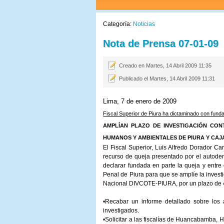
Categoría:
Noticias
Nota de Prensa 07-01-09
Creado en Martes, 14 Abril 2009 11:35
Publicado el Martes, 14 Abril 2009 11:31
Lima, 7 de enero de 2009
Fiscal Superior de Piura ha dictaminado con fun
AMPLÍAN PLAZO DE INVESTIGACIÓN CON
HUMANOS Y AMBIENTALES DE PIURA Y CA
El Fiscal Superior, Luis Alfredo Dorador Car
recurso de queja presentado por el autod
declarar fundada en parte la queja y entre 
Penal de Piura para que se amplíe la investi
Nacional DIVCOTE-PIURA, por un plazo de 45 
•Recabar un informe detallado sobre los a
investigados.
•Solicitar a las fiscalías de Huancabamba,