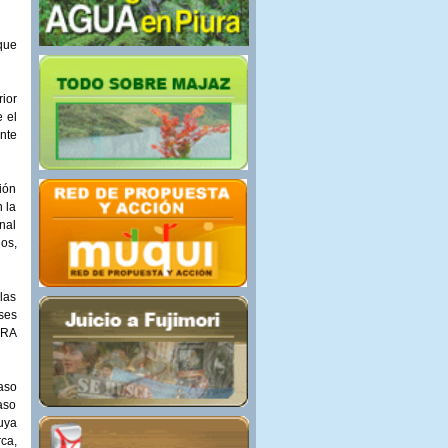
que
ior
e el
ente
ión
 la
onal
os,
 las
ses
URA
aso
aso
uya
ca,