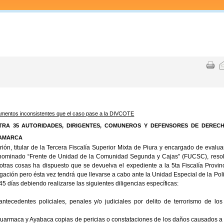
damentos inconsistentes que el caso pase a la DIVCOTE
TRA 35 AUTORIDADES, DIRIGENTES, COMUNEROS Y DEFENSORES DE DEREC
JAMARCA
rión, titular de la Tercera Fiscalía Superior Mixta de Piura y encargado de evalua
enominado “Frente de Unidad de la Comunidad Segunda y Cajas” (FUCSC), resol
otras cosas ha dispuesto que se devuelva el expediente a la 5ta Fiscalía Provinc
gación pero ésta vez tendrá que llevarse a cabo ante la Unidad Especial de la Pol
días debiendo realizarse las siguientes diligencias específicas:
ntecedentes policiales, penales y/o judiciales por delito de terrorismo de los
 Huarmaca y Ayabaca copias de pericias o constataciones de los daños causados a 