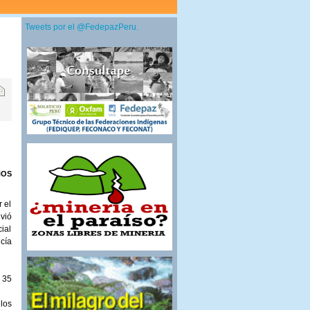
Tweets por el @FedepazPeru.
HOS
r el
vió
ial
icía
 35
los