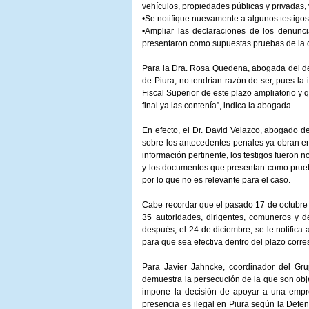
vehículos, propiedades públicas y privadas,
•Se notifique nuevamente a algunos testigos
•Ampliar las declaraciones de los denunc
presentaron como supuestas pruebas de la c
Para la Dra. Rosa Quedena, abogada del dep
de Piura, no tendrían razón de ser, pues la 
Fiscal Superior de este plazo ampliatorio y 
final ya las contenía”, indica la abogada.
En efecto, el Dr. David Velazco, abogado 
sobre los antecedentes penales ya obran en
información pertinente, los testigos fueron 
y los documentos que presentan como prueba
por lo que no es relevante para el caso.
Cabe recordar que el pasado 17 de octubre la
35 autoridades, dirigentes, comuneros y
después, el 24 de diciembre, se le notifica
para que sea efectiva dentro del plazo corr
Para Javier Jahncke, coordinador del Gr
demuestra la persecución de la que son obj
impone la decisión de apoyar a una empre
presencia es ilegal en Piura según la Defen