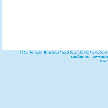
©2014 Fundación Ecuménica Para el Desarrollo y la Paz Av. Genera
Contáctenos
—
www.fedep
Desarr